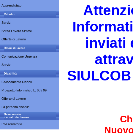
Attenzi
Apprendistato
Cittadini
Informat
Servizi
Borsa Lavoro Sintesi
inviat
Offerte di Lavoro
Datori di lavoro
attrav
Comunicazione Urgenza
Servizi
SIULCOB t
Disabilità
Collocamento Disabili
Prospetto Informativo L. 68 / 99
Offerte di Lavoro
La persona disabile
Osservatorio
C
mercato del lavoro
L'osservatorio
Nuovo