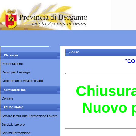
AVVISO
Chi siamo
"CO
Presentazione
Centri per l'Impiego
Collocamento Mirato Disabili
Chiusura
Comunicazione
Contatti
Nuovo p
PRIMO PIANO
Settore Istruzione Formazione Lavoro
Servizio Lavoro
Servizi Formazione